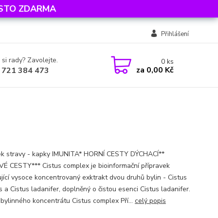
MÍSTO ZDARMA
Přihlášení
 si rady? Zavolejte.
0
ks
za
0,00 Kč
 721 384 473
k stravy - kapky IMUNITA* HORNÍ CESTY DÝCHACÍ**
 CESTY*** Cistus complex je bioinformační přípravek
jící vysoce koncentrovaný exktrakt dvou druhů bylin - Cistus
 a Cistus ladanifer, doplněný o čistou esenci Cistus ladanifer.
í bylinného koncentrátu Cistus complex Pří...
celý popis