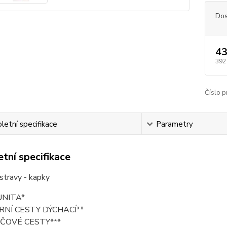
Dos
43
392
Číslo p
etní specifikace
Parametry
tní specifikace
stravy - kapky
UNITA*
RNÍ CESTY DÝCHACÍ**
ČOVÉ CESTY***