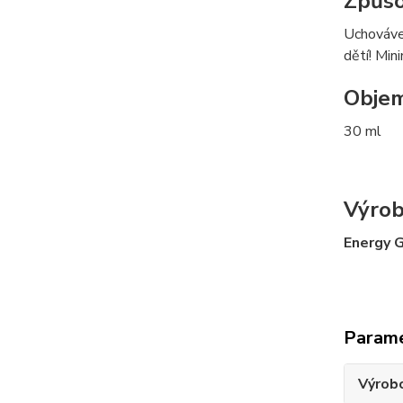
Způso
Uchováve
dětí! Min
Objem
30 ml
Výrob
Energy G
Param
Výrob