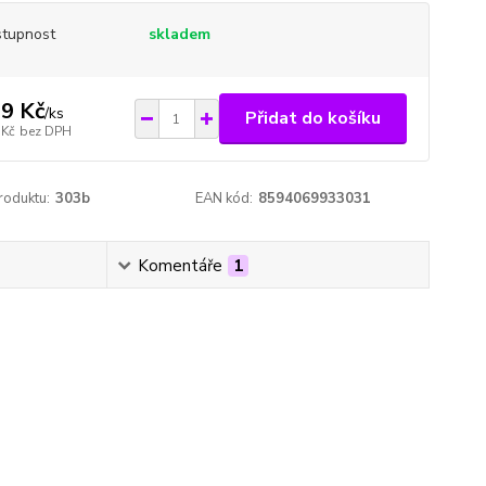
tupnost
skladem
9 Kč
/
ks
Přidat do košíku
 Kč
bez DPH
roduktu:
303b
EAN kód:
8594069933031
Komentáře
1