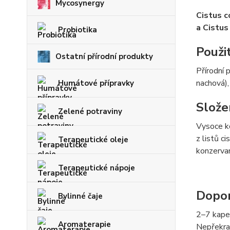
Mycosynergy
Cistus c
a Cistus
Probiotika
Použi
Ostatní přírodní produkty
Přírodní 
nachová),
Humátové přípravky
Slože
Zelené potraviny
Vysoce ko
z listů c
Terapeutické oleje
konzervan
Terapeutické nápoje
Dopor
Bylinné čaje
2–7 kape
Aromaterapie
Nepřekra