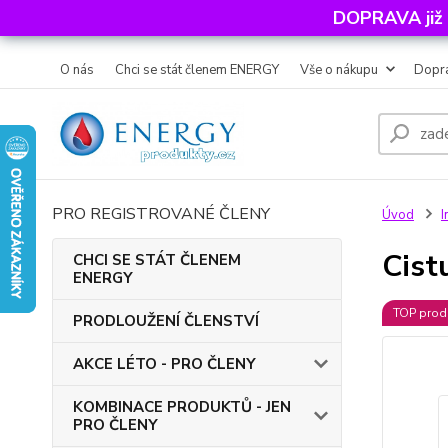
DOPRAVA již
O nás
Chci se stát členem ENERGY
Vše o nákupu
Dopra
PRO REGISTROVANÉ ČLENY
Úvod
I
Cist
CHCI SE STÁT ČLENEM
ENERGY
TOP prod
PRODLOUŽENÍ ČLENSTVÍ
AKCE LÉTO - PRO ČLENY
KOMBINACE PRODUKTŮ - JEN
PRO ČLENY