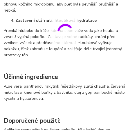
obnovu kožního mikrobiomu, aby pleť byla pevnější, pružnější a
hebká.
Zastavení stárnutí, hloubková hydratace
Proniká hluboko do kůže, kde na sebe váže vodu jako houba a
zevnitř vypíná pokožku. Zastavuje volné radikály, chrání před
vznikem vrásek a předčasného stárnutí. Hloubkově vyživuje
pokožku, čímž zabraňuje loupání a zajišťuje déle trvající jednotný
bronzový tón.
Účinné ingredience
Aloe vera, panthenol, rakytník řešetlákový, zlatá chaluha, červená
mikrořasa, kmenové buňky z bavlníku, olej z goji, bambucké máslo,
kyselina hyaluronová.
Doporučené použití:
Aplikujte rovnoměrně na čistou pokožku těla každý den po