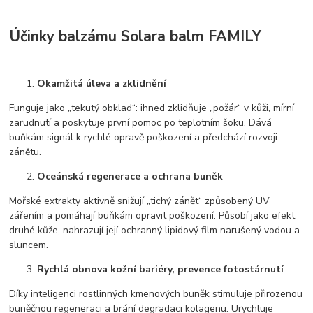
Účinky balzámu Solara balm FAMILY
Okamžitá úleva a zklidnění
Funguje jako „tekutý obklad“: ihned zklidňuje „požár“ v kůži, mírní
zarudnutí a poskytuje první pomoc po teplotním šoku. Dává
buňkám signál k rychlé opravě poškození a předchází rozvoji
zánětu.
Oceánská regenerace a ochrana buněk
Mořské extrakty aktivně snižují „tichý zánět“ způsobený UV
zářením a pomáhají buňkám opravit poškození. Působí jako efekt
druhé kůže, nahrazují její ochranný lipidový film narušený vodou a
sluncem.
Rychlá obnova kožní bariéry, prevence fotostárnutí
Díky inteligenci rostlinných kmenových buněk stimuluje přirozenou
buněčnou regeneraci a brání degradaci kolagenu. Urychluje