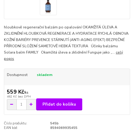
hloubkově regenerační balzám po opalování OKAMŽITÁ ÚLEVA A
ZKLIDNĚNÍ HLOUBKOVÁ REGENERACE A HYDRATACE RYCHLÁ OBNOVA
KOŽNÍ BARIÉRY PREVENCE STÁRNUTÍ (ANTI-AGING EFEKT) BEZPEČNÉ
PŘÍRODNÍ SLOŽENÍ SAMETOVĚ HEBKÁ TEXTURA Účinky balzámu
Solara balm FAMILY Okamžitá úleva a zklidnění Funguje jako „...
celý
popis
Dostupnost
skladem
559 Kč
/
ks
462 Kč
bez DPH
Přidat do košíku
Číslo produktu:
545b
EAN kód:
8594069935455