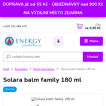
DOPRAVA již od 55 Kč - OBJEDNÁVKY nad 900 Kč
NA VÝDEJNÍ MÍSTO ZDARMA
0
ks
+420 721 384 473
za
0,00 Kč
Menu
Hledat
Úvod
Kosmetika
Pěsticí kosmetika
Solara balm family 180 ml
Solara balm family 180 ml
Novinka