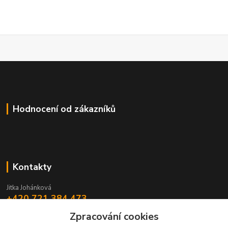
Hodnocení od zákazníků
Kontakty
Jitka Johánková
+420 721 384 473
Zpracování cookies
johankova@energyprodukty.cz