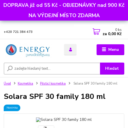
DOPRAVA již od 55 Kč - OBJEDNÁVKY nad 900 Kč
NA VÝDEJNÍ MÍSTO ZDARMA
0
ks
+420 721 384 473
za
0,00 Kč
Menu
Hledat
Úvod
Kosmetika
Pěsticí kosmetika
Solara SPF 30 family 180 ml
Solara SPF 30 family 180 ml
Novinka