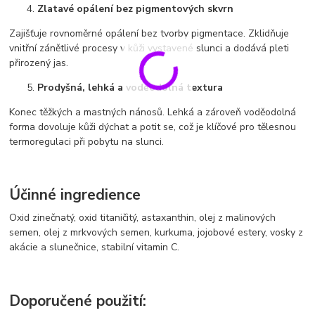
Zlatavé opálení bez pigmentových skvrn
Zajišťuje rovnoměrné opálení bez tvorby pigmentace. Zklidňuje
vnitřní zánětlivé procesy v kůži vystavené slunci a dodává pleti
přirozený jas.
Prodyšná, lehká a voděodolná textura
Konec těžkých a mastných nánosů. Lehká a zároveň voděodolná
forma dovoluje kůži dýchat a potit se, což je klíčové pro tělesnou
termoregulaci při pobytu na slunci.
Účinné ingredience
Oxid zinečnatý, oxid titaničitý, astaxanthin, olej z malinových
semen, olej z mrkvových semen, kurkuma, jojobové estery, vosky z
akácie a slunečnice, stabilní vitamin C.
Doporučené použití: