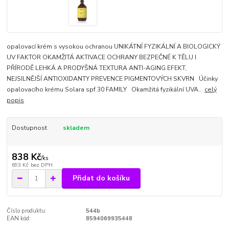
opalovací krém s vysokou ochranou UNIKÁTNÍ FYZIKÁLNÍ A BIOLOGICKÝ
UV FAKTOR OKAMŽITÁ AKTIVACE OCHRANY BEZPEČNÉ K TĚLU I
PŘÍRODĚ LEHKÁ A PRODYŠNÁ TEXTURA ANTI-AGING EFEKT,
NEJSILNĚJŠÍ ANTIOXIDANTY PREVENCE PIGMENTOVÝCH SKVRN Účinky
opalovacího krému Solara spf 30 FAMILY Okamžitá fyzikální UVA...
celý
popis
Dostupnost
skladem
838 Kč
/
ks
693 Kč
bez DPH
Přidat do košíku
Číslo produktu:
544b
EAN kód:
8594069935448