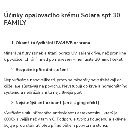
Účinky opalovacího krému Solara spf 30
FAMILY
Okamžitá fyzikální UVA/UVB ochrana
Minerální filtry (zinek a titan) odrazí UV záření dříve, než pronikne
k pokožce. Chrání ihned po nanesení – nemusíte 20 minut čekat.
Bezpečné přírodní složení
Nepoužíváme nanovelikosti, proto se minerály nevstřebávají do
kůže, ale zůstávají na povrchu. Nevstupují do krve a hormonálního
systému a nedráždí ani tu nejcitlivější pleť.
Nejsilnější antioxidant (anti-aging efekt)
Využíváme sílu přírodního antioxidantu astaxanthinu, který je
6000x silnější než vitamin C. Podporuje tvorbu kolagenu a aktivně
bojuje proti stárnutí pleti přímo během pobytu na slunci.