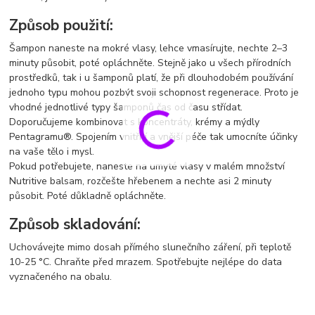
Způsob použití:
Šampon naneste na mokré vlasy, lehce vmasírujte, nechte 2–3
minuty působit, poté opláchněte. Stejně jako u všech přírodních
prostředků, tak i u šamponů platí, že při dlouhodobém používání
jednoho typu mohou pozbýt svoji schopnost regenerace. Proto je
vhodné jednotlivé typy šamponů čas od času střídat.
Doporučujeme kombinovat s koncentráty, krémy a mýdly
Pentagramu®. Spojením vnitřní a vnější péče tak umocníte účinky
na vaše tělo i mysl.
Pokud potřebujete, naneste na umyté vlasy v malém množství
Nutritive balsam, rozčešte hřebenem a nechte asi 2 minuty
působit. Poté důkladně opláchněte.
Způsob skladování:
Uchovávejte mimo dosah přímého slunečního záření, při teplotě
10-25 °C. Chraňte před mrazem. Spotřebujte nejlépe do data
vyznačeného na obalu.