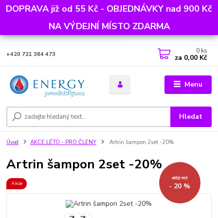
DOPRAVA již od 55 Kč - OBJEDNÁVKY nad 900 Kč
NA VÝDEJNÍ MÍSTO ZDARMA
0
ks
+420 721 384 473
za
0,00 Kč
Menu
Hledat
Úvod
AKCE LÉTO - PRO ČLENY
Artrin šampon 2set -20%
Artrin šampon 2set -20%
462 Kč
Akce
- 20 %