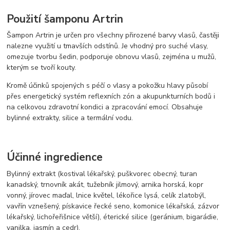
Použití šamponu Artrin
Šampon Artrin je určen pro všechny přirozené barvy vlasů, častěji
nalezne využití u tmavších odstínů. Je vhodný pro suché vlasy,
omezuje tvorbu šedin, podporuje obnovu vlasů, zejména u mužů,
kterým se tvoří kouty.
Kromě účinků spojených s péčí o vlasy a pokožku hlavy působí
přes energetický systém reflexních zón a akupunkturních bodů i
na celkovou zdravotní kondici a zpracování emocí. Obsahuje
bylinné extrakty, silice a termální vodu.
Účinné ingredience
Bylinný extrakt (kostival lékařský, puškvorec obecný, turan
kanadský, trnovník akát, tužebník jilmový, arnika horská, kopr
vonný, jírovec maďal, lnice květel, lékořice lysá, celík zlatobýl,
vavřín vznešený, pískavice řecké seno, komonice lékařská, zázvor
lékařský, lichořeřišnice větší), éterické silice (geránium, bigarádie,
vanilka, jasmín a cedr).