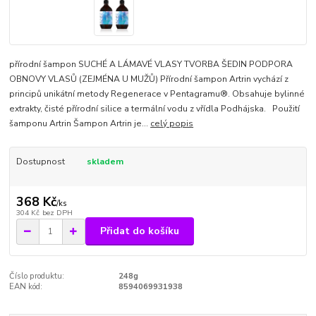
přírodní šampon SUCHÉ A LÁMAVÉ VLASY TVORBA ŠEDIN PODPORA
OBNOVY VLASŮ (ZEJMÉNA U MUŽŮ) Přírodní šampon Artrin vychází z
principů unikátní metody Regenerace v Pentagramu®. Obsahuje bylinné
extrakty, čisté přírodní silice a termální vodu z vřídla Podhájska. Použití
šamponu Artrin Šampon Artrin je...
celý popis
Dostupnost
skladem
368 Kč
/
ks
304 Kč
bez DPH
Přidat do košíku
Číslo produktu:
248g
EAN kód:
8594069931938