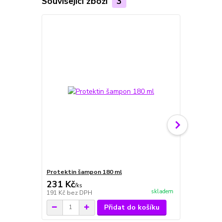
Související zboží
3
Protektin šampon 180 ml
Ruticelit š
231 Kč
231 Kč
/
ks
/
ks
skladem
191 Kč
bez DPH
191 Kč
bez 
Přidat do košíku