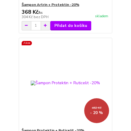
Šampon Artrin + Protektin -20%
368 Kč
/
ks
skladem
304 Kč
bez DPH
Přidat do košíku
Akce
462 Kč
- 20 %
Šampon Protektin + Ruticelit -20%