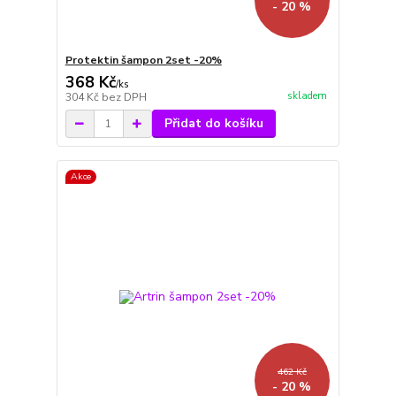
- 20 %
Protektin šampon 2set -20%
368 Kč
/
ks
skladem
304 Kč
bez DPH
Přidat do košíku
Akce
462 Kč
- 20 %