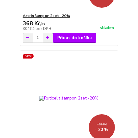
Artrin šampon 2set -20%
368 Kč
/
ks
skladem
304 Kč
bez DPH
Přidat do košíku
Akce
462 Kč
- 20 %