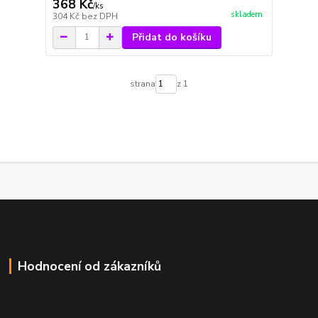
368 Kč
/
ks
skladem
304 Kč
bez DPH
Přidat do košíku
strana
z 1
Hodnocení od zákazníků