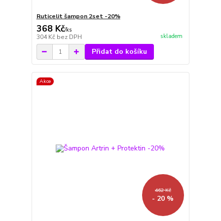
Ruticelit šampon 2set -20%
368 Kč
/
ks
skladem
304 Kč
bez DPH
Přidat do košíku
Akce
462 Kč
- 20 %