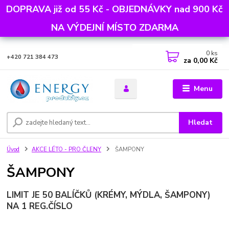
DOPRAVA již od 55 Kč - OBJEDNÁVKY nad 900 Kč
NA VÝDEJNÍ MÍSTO ZDARMA
0
ks
+420 721 384 473
za
0,00 Kč
Menu
Hledat
Úvod
AKCE LÉTO - PRO ČLENY
ŠAMPONY
ŠAMPONY
LIMIT JE 50 BALÍČKŮ (KRÉMY, MÝDLA, ŠAMPONY)
NA 1 REG.ČÍSLO