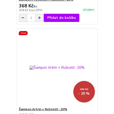
368 Kč
/
ks
skladem
304 Kč
bez DPH
Přidat do košíku
Akce
462 Kč
- 20 %
Šampon Artrin + Ruticelit -20%