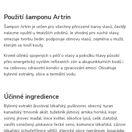
Použití šamponu Artrin
Šampon Artrin je určen pro všechny přirozené barvy vlasů, častěji
nalezne využití u tmavších odstínů. Je vhodný pro suché vlasy,
omezuje tvorbu šedin, podporuje obnovu vlasů, zejména u mužů,
kterým se tvoří kouty.
Kromě účinků spojených s péčí o vlasy a pokožku hlavy působí
přes energetický systém reflexních zón a akupunkturních bodů i
na celkovou zdravotní kondici a zpracování emocí. Obsahuje
bylinné extrakty, silice a termální vodu.
Účinné ingredience
Bylinný extrakt (kostival lékařský, puškvorec obecný, turan
kanadský, trnovník akát, tužebník jilmový, arnika horská, kopr
vonný, jírovec maďal, lnice květel, lékořice lysá, celík zlatobýl,
vavřín vznešený, pískavice řecké seno, komonice lékařská, zázvor
lékařský, lichořeřišnice větší), éterické silice (geránium, bigarádie,