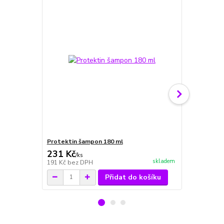
Protektin šampon 180 ml
Ruticelit š
231 Kč
231 Kč
/
ks
/
ks
skladem
191 Kč
bez DPH
191 Kč
bez 
Přidat do košíku