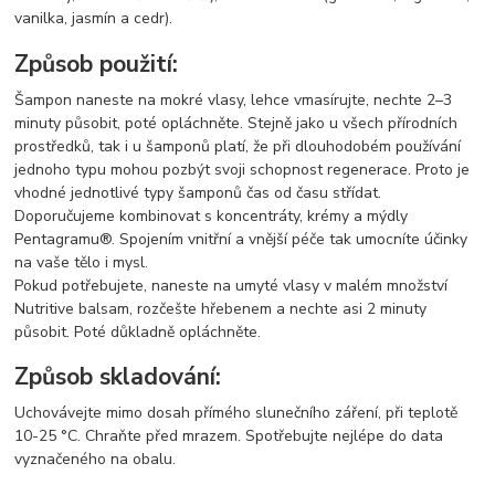
vanilka, jasmín a cedr).
Způsob použití:
Šampon naneste na mokré vlasy, lehce vmasírujte, nechte 2–3
minuty působit, poté opláchněte. Stejně jako u všech přírodních
prostředků, tak i u šamponů platí, že při dlouhodobém používání
jednoho typu mohou pozbýt svoji schopnost regenerace. Proto je
vhodné jednotlivé typy šamponů čas od času střídat.
Doporučujeme kombinovat s koncentráty, krémy a mýdly
Pentagramu®. Spojením vnitřní a vnější péče tak umocníte účinky
na vaše tělo i mysl.
Pokud potřebujete, naneste na umyté vlasy v malém množství
Nutritive balsam, rozčešte hřebenem a nechte asi 2 minuty
působit. Poté důkladně opláchněte.
Způsob skladování:
Uchovávejte mimo dosah přímého slunečního záření, při teplotě
10-25 °C. Chraňte před mrazem. Spotřebujte nejlépe do data
vyznačeného na obalu.