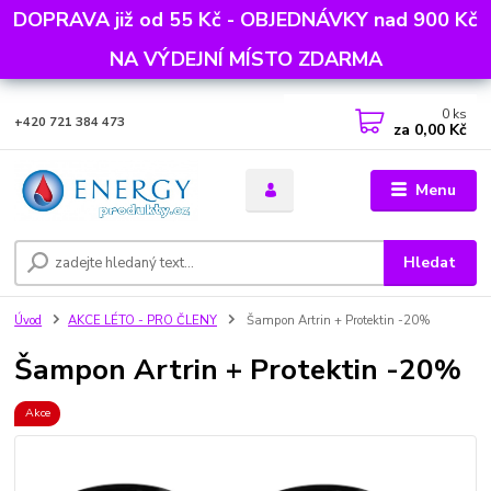
DOPRAVA již od 55 Kč - OBJEDNÁVKY nad 900 Kč
NA VÝDEJNÍ MÍSTO ZDARMA
0
ks
+420 721 384 473
za
0,00 Kč
Menu
Hledat
Úvod
AKCE LÉTO - PRO ČLENY
Šampon Artrin + Protektin -20%
Šampon Artrin + Protektin -20%
Akce