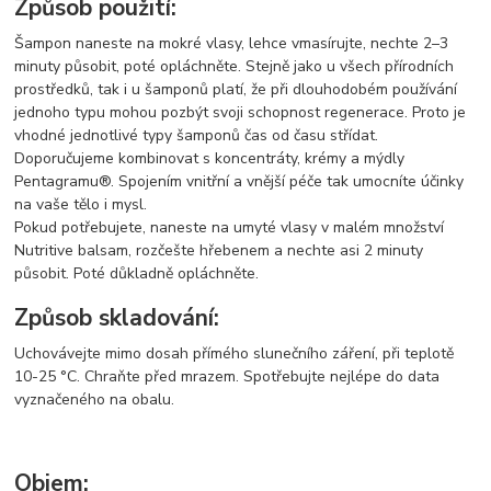
Způsob použití:
Šampon naneste na mokré vlasy, lehce vmasírujte, nechte 2–3
minuty působit, poté opláchněte. Stejně jako u všech přírodních
prostředků, tak i u šamponů platí, že při dlouhodobém používání
jednoho typu mohou pozbýt svoji schopnost regenerace. Proto je
vhodné jednotlivé typy šamponů čas od času střídat.
Doporučujeme kombinovat s koncentráty, krémy a mýdly
Pentagramu®. Spojením vnitřní a vnější péče tak umocníte účinky
na vaše tělo i mysl.
Pokud potřebujete, naneste na umyté vlasy v malém množství
Nutritive balsam, rozčešte hřebenem a nechte asi 2 minuty
působit. Poté důkladně opláchněte.
Způsob skladování:
Uchovávejte mimo dosah přímého slunečního záření, při teplotě
10-25 °C. Chraňte před mrazem. Spotřebujte nejlépe do data
vyznačeného na obalu.
Objem: