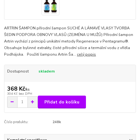
ARTRIN ŠAMPON přírodní šampon SUCHÉ A LÁMAVÉ VLASY TVORBA
ŠEDIN PODPORA OBNOVY VLASŮ (ZEJMÉNA U MUŽŮ) Přírodní šampon
Artrin vychází z principů unikátní metody Regenerace v Pentagramu®.
Obsahuje bylinné extrakty, čisté přírodní silice a termální vodu z vřídla
Podhájska. Použití šamponu Artrin Ša...
celý popis
Dostupnost
skladem
368 Kč
/
ks
304 Kč
bez DPH
Přidat do košíku
Číslo produktu:
248k