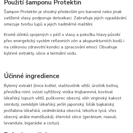
Použití šamponu Protektin
Šampon Protektin je vhodný především pro barvené nebo jinak
zatížené vlasy, podporuje detoxikaci. Zabraňuje jejich vypadávání,
omezuje tvorbu lupů a jejich nadměrné maštění.
Kromě účinků spojených s péčí o vlasy a pokožku hlavy působí
přes energetický systém reflexních zón a akupunkturních bodů i
na celkovou zdravotní kondici a zpracování emocí. Obsahuje
bylinné extrakty, silice a termální vodu.
Účinné ingredience
Bylinný extrakt (lnice květel, vlaštovičník větší, úročník bolhoj,
přeslička rolní, svízel syřišťový, violka trojbarevná, kostival
lékařský, lopuch větší, puškvorec obecný, vilín virginský, kakost
smrdutý, zemědým lékařský, jerlín japonský, šišák bajkalský,
jestřabina lékařská, sedmikráska obecná, lékořice lysá, vřes
obecný, arálie mandžuská), éterické silice (geránium, niaouli,
levandule, bigarádie a cistus).