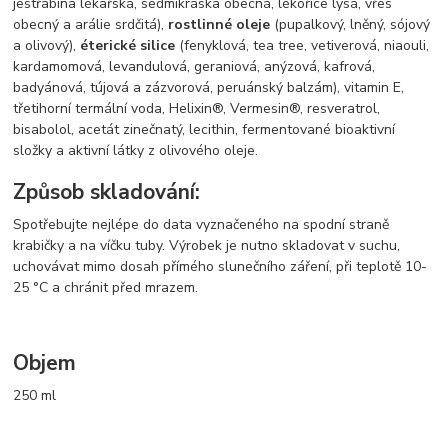
jestřabina lékařská, sedmikráska obecná, lékořice lysá, vřes
obecný a arálie srdčitá),
rostlinné oleje
(pupalkový, lněný, sójový
a olivový),
éterické silice
(fenyklová, tea tree, vetiverová, niaouli,
kardamomová, levandulová, geraniová, anýzová, kafrová,
badyánová, tújová a zázvorová, peruánský balzám), vitamin E,
třetihorní termální voda, Helixin®, Vermesin®, resveratrol,
bisabolol, acetát zinečnatý, lecithin, fermentované bioaktivní
složky a aktivní látky z olivového oleje.
Způsob skladování:
Spotřebujte nejlépe do data vyznačeného na spodní straně
krabičky a na víčku tuby. Výrobek je nutno skladovat v suchu,
uchovávat mimo dosah přímého slunečního záření, při teplotě 10-
25 °C a chránit před mrazem.
Objem
250 ml