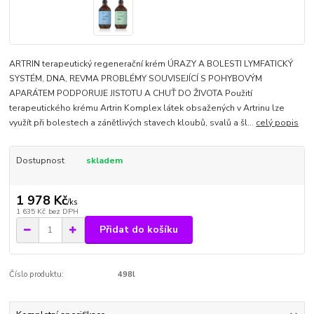
ARTRIN terapeutický regenerační krém ÚRAZY A BOLESTI LYMFATICKÝ
SYSTÉM, DNA, REVMA PROBLÉMY SOUVISEJÍCÍ S POHYBOVÝM
APARÁTEM PODPORUJE JISTOTU A CHUŤ DO ŽIVOTA Použití
terapeutického krému Artrin Komplex látek obsažených v Artrinu lze
využít při bolestech a zánětlivých stavech kloubů, svalů a šl...
celý popis
Dostupnost
skladem
1 978 Kč
/
ks
1 635 Kč
bez DPH
Přidat do košíku
Číslo produktu:
498l