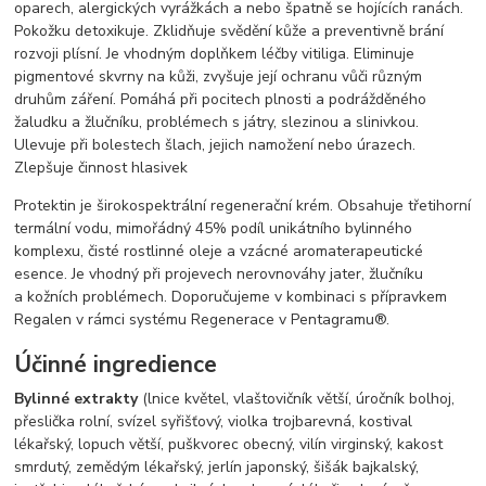
oparech, alergických vyrážkách a nebo špatně se hojících ranách.
Pokožku detoxikuje. Zklidňuje svědění kůže a preventivně brání
rozvoji plísní. Je vhodným doplňkem léčby vitiliga. Eliminuje
pigmentové skvrny na kůži, zvyšuje její ochranu vůči různým
druhům záření. Pomáhá při pocitech plnosti a podrážděného
žaludku a žlučníku, problémech s játry, slezinou a slinivkou.
Ulevuje při bolestech šlach, jejich namožení nebo úrazech.
Zlepšuje činnost hlasivek
Protektin je širokospektrální regenerační krém. Obsahuje třetihorní
termální vodu, mimořádný 45% podíl unikátního bylinného
komplexu, čisté rostlinné oleje a vzácné aromaterapeutické
esence. Je vhodný při projevech nerovnováhy jater, žlučníku
a kožních problémech. Doporučujeme v kombinaci s přípravkem
Regalen v rámci systému Regenerace v Pentagramu®.
Účinné ingredience
Bylinné extrakty
(lnice květel, vlaštovičník větší, úročník bolhoj,
přeslička rolní, svízel syřišťový, violka trojbarevná, kostival
lékařský, lopuch větší, puškvorec obecný, vilín virginský, kakost
smrdutý, zemědým lékařský, jerlín japonský, šišák bajkalský,