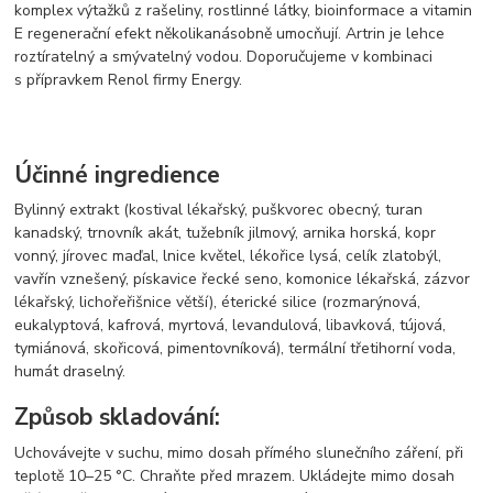
komplex výtažků z rašeliny, rostlinné látky, bioinformace a vitamin
E regenerační efekt několikanásobně umocňují. Artrin je lehce
roztíratelný a smývatelný vodou. Doporučujeme v kombinaci
s přípravkem Renol firmy Energy.
Účinné ingredience
Bylinný extrakt (kostival lékařský, puškvorec obecný, turan
kanadský, trnovník akát, tužebník jilmový, arnika horská, kopr
vonný, jírovec maďal, lnice květel, lékořice lysá, celík zlatobýl,
vavřín vznešený, pískavice řecké seno, komonice lékařská, zázvor
lékařský, lichořeřišnice větší), éterické silice (rozmarýnová,
eukalyptová, kafrová, myrtová, levandulová, libavková, tújová,
tymiánová, skořicová, pimentovníková), termální třetihorní voda,
humát draselný.
Způsob skladování:
Uchovávejte v suchu, mimo dosah přímého slunečního záření, při
teplotě 10–25 °C. Chraňte před mrazem. Ukládejte mimo dosah