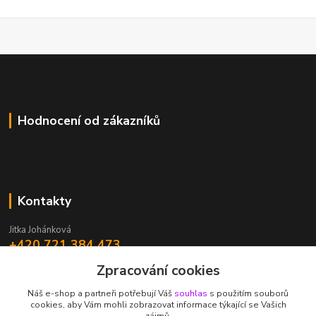
Hodnocení od zákazníků
Kontakty
Jitka Johánková
+420 721 384 473
Zpracování cookies
johankova@energyprodukty.cz
Náš e-shop a partneři potřebují Váš
souhlas
s použitím souborů
cookies, aby Vám mohli zobrazovat informace týkající se Vašich