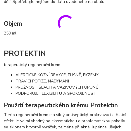
dětí. Spotřebujte nejlépe do data uvedeného na obalu.
Objem
250 ml
PROTEKTIN
terapeutický regenerační krém
ALERGICKÉ KOŽNÍ REAKCE, PLÍSNĚ, EKZÉMY
TRÁVICÍ POTÍŽE, NADÝMÁNÍ
PRUŽNOST ŠLACH A VAZIVOVÝCH ÚPONŮ
PODPORUJE FLEXIBILITU A SPOKOJENOST
Použití terapeutického krému Protektin
Tento regenerační krém má silný antiseptický, prokrvovací a čisticí
efekt. Je velmi vhodný na ekzematickou a problematickou pokožku
se sklonem k tvorbě vyrážek, zejména při akné, lupénce, lišejích,