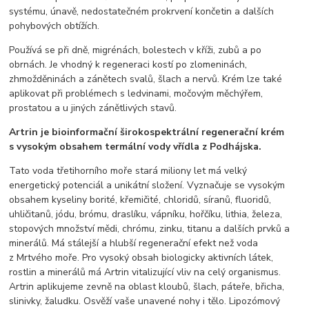
systému, únavě, nedostatečném prokrvení končetin a dalších
pohybových obtížích.
Používá se při dně, migrénách, bolestech v kříži, zubů a po
obrnách. Je vhodný k regeneraci kostí po zlomeninách,
zhmožděninách a zánětech svalů, šlach a nervů. Krém lze také
aplikovat při problémech s ledvinami, močovým měchýřem,
prostatou a u jiných zánětlivých stavů.
Artrin je bioinformační širokospektrální regenerační krém
s vysokým obsahem termální vody vřídla z Podhájska.
Tato voda třetihorního moře stará miliony let má velký
energetický potenciál a unikátní složení. Vyznačuje se vysokým
obsahem kyseliny borité, křemičité, chloridů, síranů, fluoridů,
uhličitanů, jódu, brómu, draslíku, vápníku, hořčíku, lithia, železa,
stopových množství mědi, chrómu, zinku, titanu a dalších prvků a
minerálů. Má stálejší a hlubší regenerační efekt než voda
z Mrtvého moře. Pro vysoký obsah biologicky aktivních látek,
rostlin a minerálů má Artrin vitalizující vliv na celý organismus.
Artrin aplikujeme zevně na oblast kloubů, šlach, páteře, břicha,
slinivky, žaludku. Osvěží vaše unavené nohy i tělo. Lipozómový