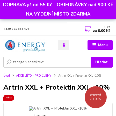
DOPRAVA již od 55 Kč - OBJEDNÁVKY nad 900 Kč
NA VÝDEJNÍ MÍSTO ZDARMA
0
ks
+420 721 384 473
za
0,00 Kč
Menu
Hledat
Úvod
AKCE LÉTO - PRO ČLENY
Artrin XXL + Protektin XXL -10%
Artrin XXL + Protektin XXL -10%
2 198 Kč
Akce
- 10 %