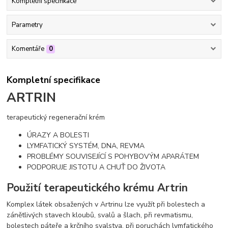
Kompletní specifikace
Parametry
Komentáře
0
Kompletní specifikace
ARTRIN
terapeutický regenerační krém
ÚRAZY A BOLESTI
LYMFATICKÝ SYSTÉM, DNA, REVMA
PROBLÉMY SOUVISEJÍCÍ S POHYBOVÝM APARÁTEM
PODPORUJE JISTOTU A CHUŤ DO ŽIVOTA
Použití terapeutického krému Artrin
Komplex látek obsažených v Artrinu lze využít při bolestech a
zánětlivých stavech kloubů, svalů a šlach, při revmatismu,
bolestech páteře a krčního svalstva, při poruchách lymfatického