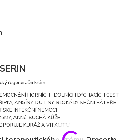
m
SERIN
cký regenerační krém
EMOCNĚNÍ HORNÍCH I DOLNÍCH DÝCHACÍCH CEST
ŘIPKY, ANGÍNY, DUTINY, BLOKÁDY KRČNÍ PÁTEŘE
TSKE INFEKČNÍ NEMOCI
ZéMY, AKNé, SUCHÁ KŮŽE
DPORUJE KURÁŽ A VITALITU
tí terapeutického krému Droserin