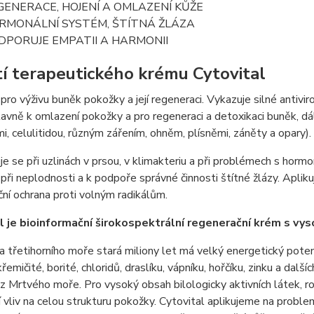
GENERACE, HOJENÍ A OMLAZENÍ KŮŽE
RMONÁLNÍ SYSTÉM, ŠTÍTNÁ ŽLÁZA
DPORUJE EMPATII A HARMONII
tí terapeutického krému Cytovital
 pro výživu buněk pokožky a její regeneraci. Vykazuje silné antivir
avně k omlazení pokožky a pro regeneraci a detoxikaci buněk, dále
i, celulitidou, různým zářením, ohněm, plísněmi, záněty a opary).
e se při uzlinách v prsou, v klimakteriu a při problémech s horm
 při neplodnosti a k podpoře správné činnosti štítné žlázy. Aplik
ční ochrana proti volným radikálům.
l je bioinformační širokospektrální regenerační krém s v
 třetihorního moře stará miliony let má velký energetický pote
řemičité, borité, chloridů, draslíku, vápníku, hořčíku, zinku a dalš
z Mrtvého moře. Pro vysoký obsah bilologicky aktivních látek, ro
í vliv na celou strukturu pokožky. Cytovital aplikujeme na problem