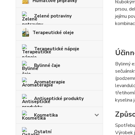
Humátové přípravky
hlubokými
prsou, de
Zelené potraviny
jejímu po
kombinaci
Terapeutické oleje
Terapeutické nápoje
Účinn
Bylinný e
Bylinné čaje
sečuánský
(podzemni
Aromaterapie
levandulo
třetihorn
Antiseptické produkty
kyselina 
Způso
Kosmetika
Spotřebuj
Ostatní
Výrobek j