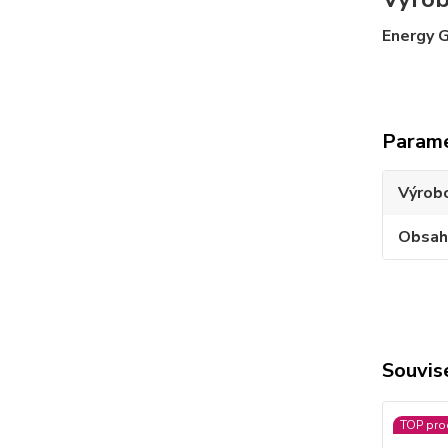
Energy G
Param
Výrob
Obsah
Souvise
TOP pro