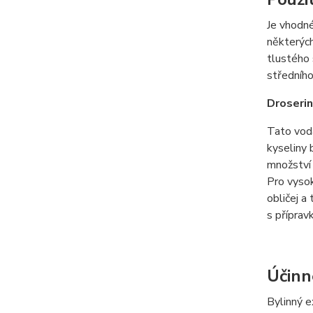
Je vhodné 
některých
tlustého 
středního
Droserin
Tato voda
kyseliny b
množství 
Pro vysok
obličej a
s příprav
Účinn
Bylinný e