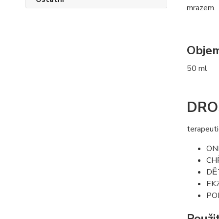
mrazem.
Obje
50 ml
DRO
terapeuti
ON
CH
DĚ
EK
PO
Použi