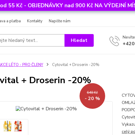
 od 55 Kč - OBJEDNÁVKY nad 900 Kč NA VÝDEJNÍ 
va a platba
Kontakty
Napište nám
Nevíte
Hledat
+420
AKCE LÉTO - PRO ČLENY
Cytovital + Droserin -20%
vital + Droserin -20%
648 Kč
CYTOVI
- 20 %
OMLAZ
PODPOR
Cytovit
Vykazuj
celý p