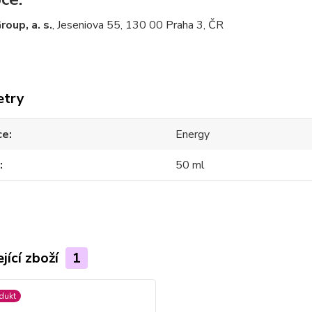
roup, a. s.
, Jeseniova 55, 130 00 Praha 3, ČR
etry
ce
Energy
50 ml
jící zboží
1
dukt