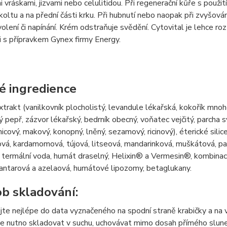
 vráskami, jizvami nebo celulitidou. Při regenerační kůře s použ
koltu a na přední části krku. Při hubnutí nebo naopak při zvyšová
volení či napínání. Krém odstraňuje svědění. Cytovital je lehce 
 s přípravkem Gynex firmy Energy.
é ingredience
xtrakt (vanilkovník plocholistý, levandule lékařská, kokořík mnoho
 pepř, zázvor lékařský, bedrník obecný, voňatec vejčitý, parcha svě
cový, makový, konopný, lněný, sezamový, ricinový), éterické silice
vá, kardamomová, tújová, litseová, mandarinková, muškátová, pač
í termální voda, humát draselný, Helixin® a Vermesin®, kombinac
jantarová a azelaová, humátové lipozomy, betaglukany.
b skladování:
te nejlépe do data vyznačeného na spodní straně krabičky a na v
e nutno skladovat v suchu, uchovávat mimo dosah přímého sluneč