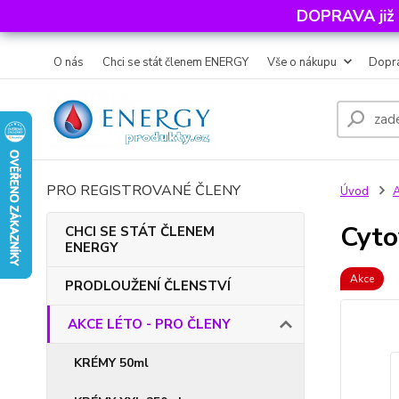
DOPRAVA již
O nás
Chci se stát členem ENERGY
Vše o nákupu
Dopra
PRO REGISTROVANÉ ČLENY
Úvod
Cyto
CHCI SE STÁT ČLENEM
ENERGY
Akce
PRODLOUŽENÍ ČLENSTVÍ
AKCE LÉTO - PRO ČLENY
KRÉMY 50ml