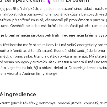
jej použít při chřipkách, angínách, nachlazení, sinusitidách, nastuze
 mikrobiálních a plísňových onemocněních kůže a bércových vřede
střeva, při snížené imunitě, všeobecně při problémech s plícemi,
 ucha. Osvědčil se i u bolestí krční a hrudní části páteře, ramen a 
 je bioinformační širokospektrální regenerační krém s vys
 třetihorního moře stará miliony let má velký energetický pote
orité, křemičité, chloridů, síranů, fluoridů, uhličitanů, jódu, brómu,
mědi, chrómu, zinku, titanu a dalších prvků a minerálů. Má stálej
ý obsah biologicky aktivních látek, rostlin a minerálů má Droseri
 tělo, zejména na krk, šíji a oblast dekoltu. Droserin je lehce r
kem Vironal a Audiron firmy Energy.
é ingredience
xtrakt (plicník lékařský, dobromysl obecná, jitrocel kopinatý, divi