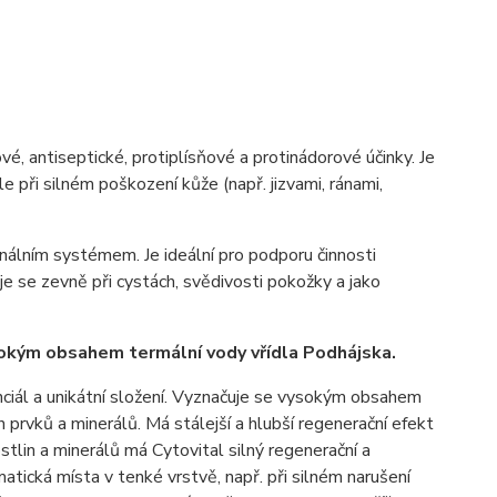
ové, antiseptické, protiplísňové a protinádorové účinky. Je
 při silném poškození kůže (např. jizvami, ránami,
onálním systémem. Je ideální pro podporu činnosti
uje se zevně při cystách, svědivosti pokožky a jako
ysokým obsahem termální vody vřídla Podhájska.
nciál a unikátní složení. Vyznačuje se vysokým obsahem
ích prvků a minerálů. Má stálejší a hlubší regenerační efekt
stlin a minerálů má Cytovital silný regenerační a
atická místa v tenké vrstvě, např. při silném narušení