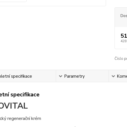
Dos
51
428
Číslo p
etní specifikace
Parametry
Kome
tní specifikace
OVITAL
cký regenerační krém