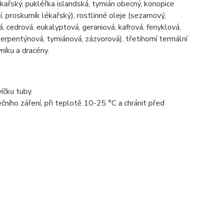
lékařský, pukléřka islandská, tymián obecný, konopice
í, proskurník lékařský), rostlinné oleje (sezamový,
á, cedrová, eukalyptová, geraniová, kafrová, fenyklová,
erpentýnová, tymiánová, zázvorová), třetihorní termální
níku a dracény.
íčku tuby.
ního záření, při teplotě 10-25 °C a chránit před