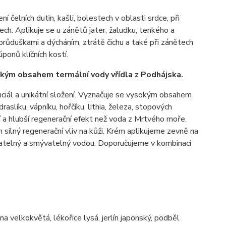
ní čelních dutin, kašli, bolestech v oblasti srdce, při
ch. Aplikuje se u zánětů jater, žaludku, tenkého a
 průduškami a dýcháním, ztrátě čichu a také při zánětech
úponů klíčních kostí.
okým obsahem termální vody vřídla z Podhájska.
nciál a unikátní složení. Vyznačuje se vysokým obsahem
 draslíku, vápníku, hořčíku, lithia, železa, stopových
ší a hlubší regenerační efekt než voda z Mrtvého moře.
n silný regenerační vliv na kůži. Krém aplikujeme zevně na
oztíratelný a smývatelný vodou. Doporučujeme v kombinaci
zna velkokvětá, lékořice lysá, jerlín japonský, podběl