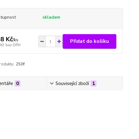
tupnost
skladem
8 Kč
/
ks
Přidat do košíku
 Kč
bez DPH
roduktu:
250f
ntáře
0
Související zboží
1