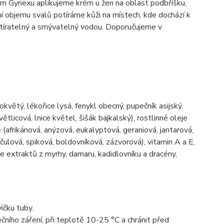
itím Gynexu aplikujeme krém u žen na oblast podbříšku,
ní objemu svalů potíráme kůži na místech, kde dochází k
roztíratelný a smývatelný vodou. Doporučujeme v
květý, lékořice lysá, fenykl obecný, pupečník asijský,
tlicová, lnice květel, šišák bajkalský), rostlinné oleje
 (afrikánová, anýzová, eukalyptová, geraniová, jantarová,
ulová, spiková, boldovníková, zázvorová), vitamin A a E,
e extraktů z myrhy, damaru, kadidlovníku a dracény,
íčku tuby.
ního záření, při teplotě 10-25 °C a chránit před