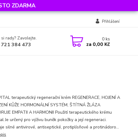
MÍSTO ZDARMA
Přihlášení
 si rady? Zavolejte.
0
ks
za
0,00 Kč
 721 384 473
TAL terapeutický regenerační krém REGENERACE, HOJENÍ A
ENÍ KŮŽE HORMONÁLNÍ SYSTÉM, ŠTÍTNÁ ŽLÁZA
UJE EMPATII A HARMONII Použití terapeutického krému
al Je určený pro výživu buněk pokožky a její regeneraci.
e silné antivirové, antiseptické, protiplísňové a protinádoro...
opis