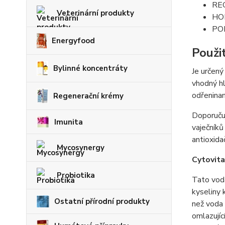
RE
Veterinární produkty
HO
PO
Energyfood
Použi
Bylinné koncentráty
Je určený
vhodný hl
odřeninam
Regenerační krémy
Doporučuj
Imunita
vaječníků
antioxida
Mycosynergy
Cytovita
Probiotika
Tato voda
kyseliny k
Ostatní přírodní produkty
než voda 
omlazujíc