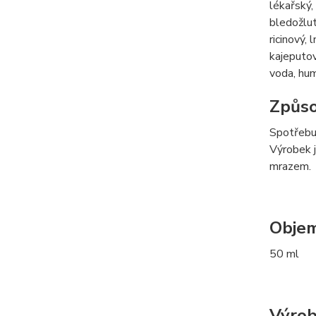
lékařský,
bledožlut
ricinový,
kajeputov
voda, hum
Způso
Spotřebuj
Výrobek j
mrazem.
Obje
50 ml
Výrob