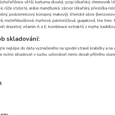
 lichořeřišnice větší, kurkuma dlouhá, yzop lékařský, chininovník 
á, růže stolistá, arálie mandžuská, zázvor lékařský, přeslička roln
 lněný, podzemnicový, konopný, makový), éterické silice (benzoeov
á, mateřídoušková, myrhová, palmorůžová, guajaková, tea tree, t
át draselný, vitamin A a E, kombinace extraktů z myrhy, kadidlov
b skladování:
te nejlépe do data vyznačeného na spodní straně krabičky a na v
e nutno skladovat v suchu, uchovávat mimo dosah přímého sluneč
m
ce: