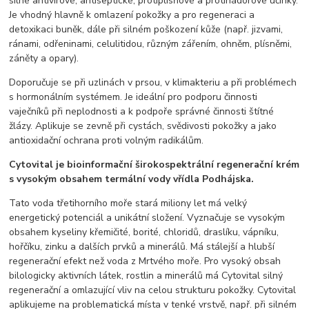
silné antivirové, antiseptické, protiplísňové a protinádorové účinky.
Je vhodný hlavně k omlazení pokožky a pro regeneraci a
detoxikaci buněk, dále při silném poškození kůže (např. jizvami,
ránami, odřeninami, celulitidou, různým zářením, ohněm, plísněmi,
záněty a opary).
Doporučuje se při uzlinách v prsou, v klimakteriu a při problémech
s hormonálním systémem. Je ideální pro podporu činnosti
vaječníků při neplodnosti a k podpoře správné činnosti štítné
žlázy. Aplikuje se zevně při cystách, svědivosti pokožky a jako
antioxidační ochrana proti volným radikálům.
Cytovital je bioinformační širokospektrální regenerační krém
s vysokým obsahem termální vody vřídla Podhájska.
Tato voda třetihorního moře stará miliony let má velký
energetický potenciál a unikátní složení. Vyznačuje se vysokým
obsahem kyseliny křemičité, borité, chloridů, draslíku, vápníku,
hořčíku, zinku a dalších prvků a minerálů. Má stálejší a hlubší
regenerační efekt než voda z Mrtvého moře. Pro vysoký obsah
bilologicky aktivních látek, rostlin a minerálů má Cytovital silný
regenerační a omlazující vliv na celou strukturu pokožky. Cytovital
aplikujeme na problematická místa v tenké vrstvě, např. při silném