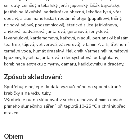
smrdutý, zemědým lékařský, jerlín japonský, šišák bajkalský,
jestřabina lékařská, sedmikráska obecná, lékořice lysá, vřes
obecný, arálie mandžuská), rostlinné oleje (pupalkový, lněný,
ricinový, sójový, podzemnicový), éterické silice (afrikánová,
anýzová, badyánová, jantarová, geraniová, fenyklová,
levandulová, kardamomová, kafrová, niaouli, peruánský balzám,
tea tree, tújová, vetiverová, zázvorová), vitamin A a E, třetihorní
termální voda, humát draselný, Helixin®, Vermesin®, humátové
lipozomy, kyselina jantarová a deoxycholová, betaglukany,
kombinace extraktů z myrhy, damaru, kadidlovníku a dracény.
Způsob skladování:
Spotřebujte nejlépe do data vyznačeného na spodní straně
krabičky a na víčku tuby.
Výrobek je nutno skladovat v suchu, uchovávat mimo dosah
přímého slunečního záření, při teplotě 10-25 °C a chránit před
mrazem.
Objem