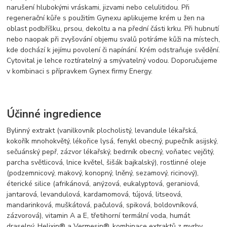
narušení hlubokými vráskami, jizvami nebo celulitidou. Při
regenerační kůře s použitím Gynexu aplikujeme krém u žen na
oblast podbříšku, prsou, dekoltu a na přední části krku. Při hubnutí
nebo naopak při zvyšování objemu svalů potíráme kůži na místech,
kde dochází k jejímu povolení či napínání. Krém odstraňuje svědění.
Cytovital je lehce roztíratelný a smývatelný vodou. Doporučujeme
v kombinaci s přípravkem Gynex firmy Energy.
Účinné ingredience
Bylinný extrakt (vanilkovník plocholistý, levandule lékařská,
kokořík mnohokvětý, lékořice lysá, fenykl obecný, pupečník asijský,
sečuánský pepř, zázvor lékařský, bedrník obecný, voňatec vejčitý,
parcha světlicová, lnice květel, šišák bajkalský), rostlinné oleje
(podzemnicový, makový, konopný, lněný, sezamový, ricinový),
éterické silice (afrikánová, anýzová, eukalyptová, geraniová,
jantarová, levandulová, kardamomová, tújová, litseová,
mandarinková, muškátová, pačulová, spiková, boldovníková,
zázvorová), vitamin A a E, třetihorní termální voda, humát
draselný, Helixin® a Vermesin®, kombinace extraktů z myrhy,