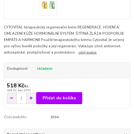
CYTOVITAL terapeutický regenerační krém REGENERACE, HOJENÍ A
OMLAZENÍ KŮŽE HORMONÁLNÍ SYSTÉM, ŠTÍTNÁ ŽLÁZA PODPORUJE
EMPATII A HARMONII Použití terapeutického krému Cytovital Je určený
pro výživu buněk pokožky a její regeneraci. Vykazuje silné antivirové,
antiseptické, protiplísňové a protinádoro...
celý popis
Dostupnost
skladem
518 Kč
/
ks
428 Kč
bez DPH
Přidat do košíku
Číslo produktu:
250d