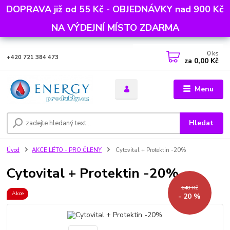
DOPRAVA již od 55 Kč - OBJEDNÁVKY nad 900 Kč
NA VÝDEJNÍ MÍSTO ZDARMA
0
ks
+420 721 384 473
za
0,00 Kč
Menu
Hledat
Úvod
AKCE LÉTO - PRO ČLENY
Cytovital + Protektin -20%
Cytovital + Protektin -20%
648 Kč
Akce
- 20 %