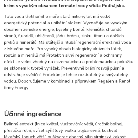
krém s vysokým obsahem termální vody vřídla Podhájska.
Tato voda třetihorního moře stará miliony let má velký
energetický potenciál a unikátní složení. Vyznačuje se vysokým
obsahem zemské energie, kyseliny borité, křemičité, chloridů,
síranů, fluoridů, uhličitanů, jódu, brómu, zinku, titanu a dalších
prvků a minerálů. Má stálejší a hlubší regenerační efekt než voda
z Mrtvého moře. Pro vysoký obsah biologicky aktivních látek,
rostlin a minerálů má Protektin silný regenerační a ochranný
efekt. Je velmi vhodný na ekzematickou a problematickou pokožku
se sklonem k tvorbě vyrážek. Preventivně brání rozvoji plísní a
odstraňuje svědění. Protektin je lehce roztíratelný a smývatelný
vodou. Doporučujeme v kombinaci s přípravkem Regalen a Renol
firmy Energy.
Účinné ingredience
Bylinný extrakt (lnice květel, vlaštovičník větší, úročník bolhoj,
přeslička rolní, svízel syřišťový, violka trojbarevná, kostival
lékařský, lopuch větší, puškvorec obecný, vilín virginský, kakost