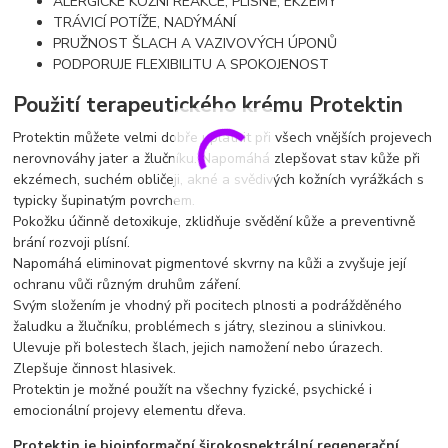
ALERGICKÉ KOŽNÍ REAKCE, PLÍSNĚ, EKZÉMY
TRÁVICÍ POTÍŽE, NADÝMÁNÍ
PRUŽNOST ŠLACH A VAZIVOVÝCH ÚPONŮ
PODPORUJE FLEXIBILITU A SPOKOJENOST
Použití terapeutického krému Protektin
Protektin můžete velmi dobře uplatnit při všech vnějších projevech
nerovnováhy jater a žlučníku. Napomáhá zlepšovat stav kůže při
ekzémech, suchém obličeji, akné a svědivých kožních vyrážkách s
typicky šupinatým povrchem.
Pokožku účinně detoxikuje, zklidňuje svědění kůže a preventivně
brání rozvoji plísní.
Napomáhá eliminovat pigmentové skvrny na kůži a zvyšuje její
ochranu vůči různým druhům záření.
Svým složením je vhodný při pocitech plnosti a podrážděného
žaludku a žlučníku, problémech s játry, slezinou a slinivkou.
Ulevuje při bolestech šlach, jejich namožení nebo úrazech.
Zlepšuje činnost hlasivek.
Protektin je možné použít na všechny fyzické, psychické i
emocionální projevy elementu dřeva.
Protektin je bioinformační širokospektrální regenerační