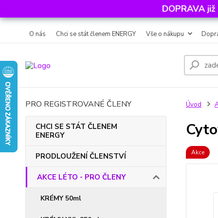
DOPRAVA již
O nás
Chci se stát členem ENERGY
Vše o nákupu
Dopra
PRO REGISTROVANÉ ČLENY
Úvod
Cyto
CHCI SE STÁT ČLENEM
ENERGY
Akce
PRODLOUŽENÍ ČLENSTVÍ
AKCE LÉTO - PRO ČLENY
KRÉMY 50ml