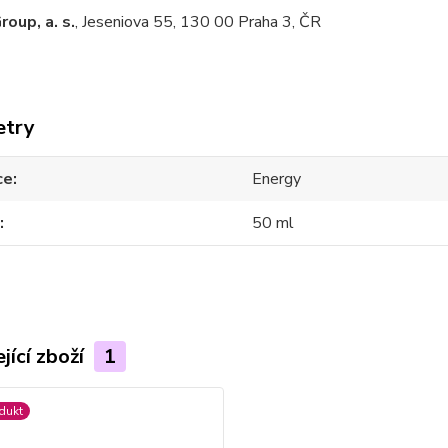
roup, a. s.
, Jeseniova 55, 130 00 Praha 3, ČR
etry
ce
Energy
50 ml
jící zboží
1
dukt