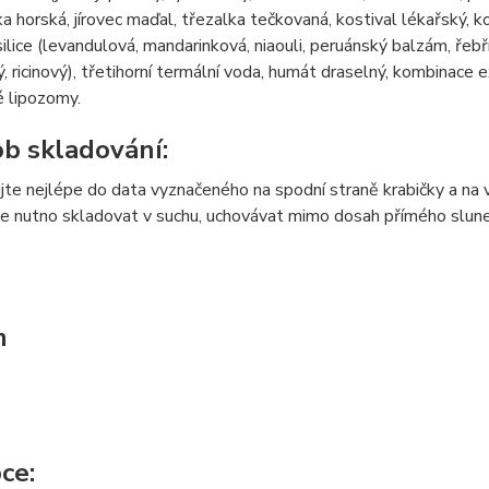
nika horská, jírovec maďal, třezalka tečkovaná, kostival lékařský, 
silice (levandulová, mandarinková, niaouli, peruánský balzám, řebří
 ricinový), třetihorní termální voda, humát draselný, kombinace 
 lipozomy.
b skladování:
te nejlépe do data vyznačeného na spodní straně krabičky a na v
e nutno skladovat v suchu, uchovávat mimo dosah přímého sluneč
m
ce: