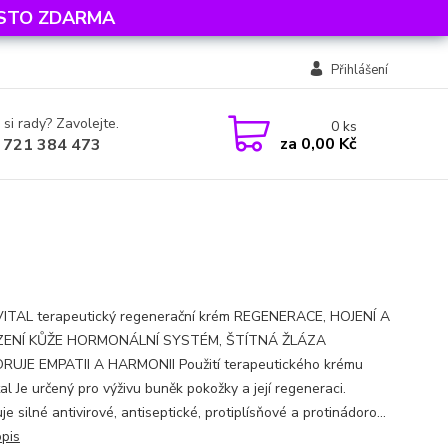
MÍSTO ZDARMA
Přihlášení
 si rady? Zavolejte.
0
ks
za
0,00 Kč
 721 384 473
TAL terapeutický regenerační krém REGENERACE, HOJENÍ A
ENÍ KŮŽE HORMONÁLNÍ SYSTÉM, ŠTÍTNÁ ŽLÁZA
UJE EMPATII A HARMONII Použití terapeutického krému
al Je určený pro výživu buněk pokožky a její regeneraci.
e silné antivirové, antiseptické, protiplísňové a protinádoro...
opis