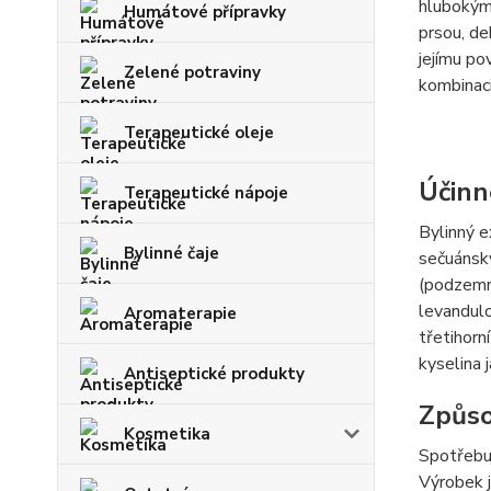
hlubokými
Humátové přípravky
prsou, de
jejímu po
Zelené potraviny
kombinaci
Terapeutické oleje
Účinn
Terapeutické nápoje
Bylinný e
Bylinné čaje
sečuánský
(podzemni
levandulo
Aromaterapie
třetihorn
kyselina 
Antiseptické produkty
Způso
Kosmetika
Spotřebuj
Výrobek j