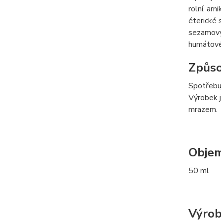
rolní, ar
éterické 
sezamový,
humátové
Způso
Spotřebuj
Výrobek j
mrazem.
Obje
50 ml
Výrob