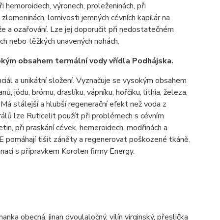
ři hemoroidech, výronech, proleženinách, při
zlomeninách, lomivosti jemných cévních kapilár na
že a ozařování. Lze jej doporučit při nedostatečném
kách nebo těžkých unavených nohách.
sokým obsahem termální vody vřídla Podhájska.
nciál a unikátní složení. Vyznačuje se vysokým obsahem
nů, jódu, brómu, draslíku, vápníku, hořčíku, lithia, železa,
 Má stálejší a hlubší regenerační efekt než voda z
rálů lze Ruticelit použít při problémech s cévním
tin, při praskání cévek, hemeroidech, modřinách a
 E pomáhají tišit záněty a regenerovat poškozené tkáně.
naci s přípravkem Korolen firmy Energy.
hanka obecná, jinan dvoulaločný, vilín virginský, přeslička