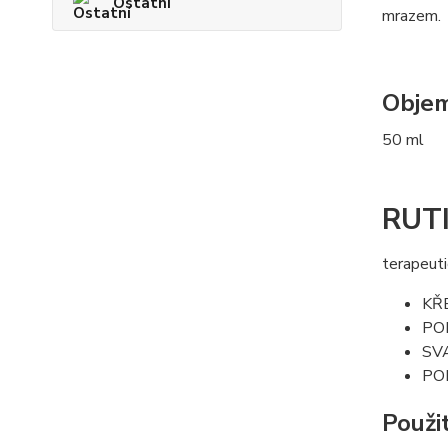
Ostatní
mrazem.
Obje
50 ml
RUT
terapeuti
KŘ
PO
SV
PO
Použi