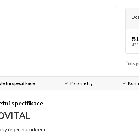
Dos
51
428
Číslo p
etní specifikace
Parametry
Kome
tní specifikace
OVITAL
cký regenerační krém