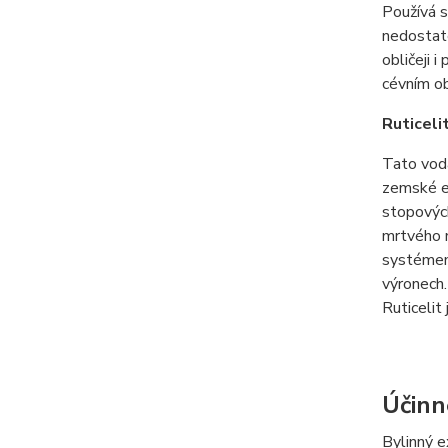
Používá s
nedostate
obličeji 
cévním ob
Ruticeli
Tato voda
zemské ene
stopových
mrtvého m
systémem,
výronech.
Ruticelit
Účinn
Bylinný ex