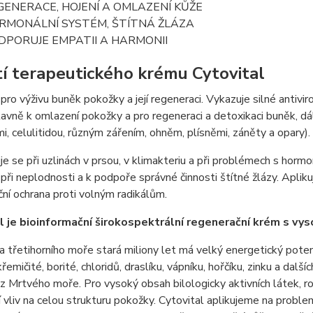
GENERACE, HOJENÍ A OMLAZENÍ KŮŽE
RMONÁLNÍ SYSTÉM, ŠTÍTNÁ ŽLÁZA
DPORUJE EMPATII A HARMONII
tí terapeutického krému Cytovital
 pro výživu buněk pokožky a její regeneraci. Vykazuje silné antivir
avně k omlazení pokožky a pro regeneraci a detoxikaci buněk, dále
i, celulitidou, různým zářením, ohněm, plísněmi, záněty a opary).
e se při uzlinách v prsou, v klimakteriu a při problémech s horm
 při neplodnosti a k podpoře správné činnosti štítné žlázy. Aplik
ční ochrana proti volným radikálům.
l je bioinformační širokospektrální regenerační krém s v
 třetihorního moře stará miliony let má velký energetický pote
řemičité, borité, chloridů, draslíku, vápníku, hořčíku, zinku a dalš
z Mrtvého moře. Pro vysoký obsah bilologicky aktivních látek, ro
í vliv na celou strukturu pokožky. Cytovital aplikujeme na problem