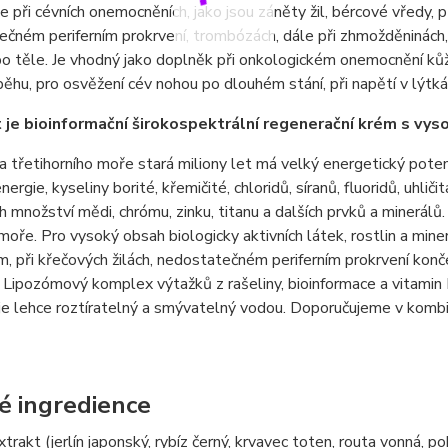
e při cévních onemocněních, jako jsou záněty žil, bércové vředy, p
čném periferním prokrvení, trombózách, dále při zhmožděninách, 
i po těle. Je vhodný jako doplněk při onkologickém onemocnění ků
ěhu, pro osvěžení cév nohou po dlouhém stání, při napětí v lýt
t je bioinformační širokospektrální regenerační krém s vy
 třetihorního moře stará miliony let má velký energetický pote
rgie, kyseliny borité, křemičité, chloridů, síranů, fluoridů, uhličita
 množství mědi, chrómu, zinku, titanu a dalších prvků a minerálů.
oře. Pro vysoký obsah biologicky aktivních látek, rostlin a mine
 při křečových žilách, nedostatečném periferním prokrvení konče
 Lipozómový komplex výtažků z rašeliny, bioinformace a vitamin
 je lehce roztíratelný a smývatelný vodou. Doporučujeme v kombi
é ingredience
trakt (jerlín japonský, rybíz černý, krvavec toten, routa vonná, po