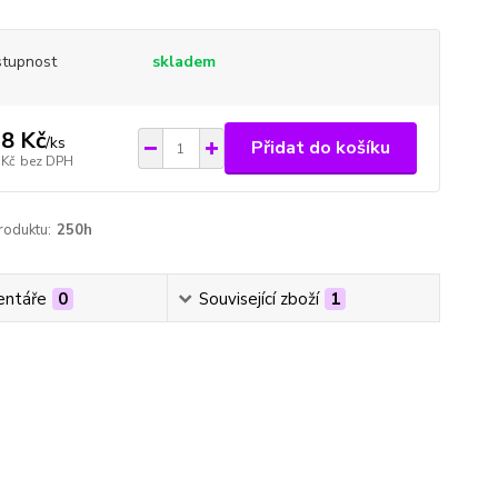
tupnost
skladem
8 Kč
/
ks
Přidat do košíku
 Kč
bez DPH
roduktu:
250h
ntáře
0
Související zboží
1