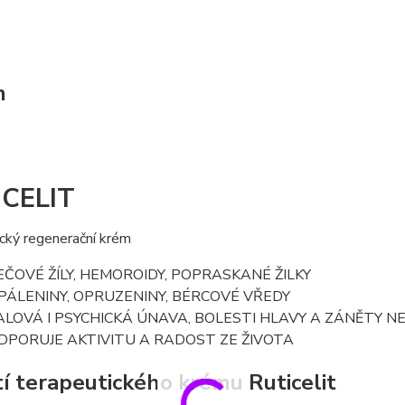
m
ICELIT
cký regenerační krém
EČOVÉ ŽÍLY, HEMOROIDY, POPRASKANÉ ŽILKY
PÁLENINY, OPRUZENINY, BÉRCOVÉ VŘEDY
ALOVÁ I PSYCHICKÁ ÚNAVA, BOLESTI HLAVY A ZÁNĚTY N
DPORUJE AKTIVITU A RADOST ZE ŽIVOTA
tí terapeutického krému Ruticelit