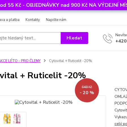
 od 55 Kč - OBJEDNÁVKY nad 900 Kč NA VÝDEJNÍ 
va a platba
Kontakty
Napište nám
Nevíte
Hledat
+420
AKCE LÉTO - PRO ČLENY
Cytovital + Ruticelit -20%
vital + Ruticelit -20%
648 Kč
CYTOVI
- 20 %
OMLAZ
PODPOR
Cytovit
Vykazuj
celý p