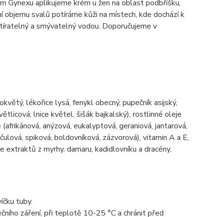
itím Gynexu aplikujeme krém u žen na oblast podbříšku,
ní objemu svalů potíráme kůži na místech, kde dochází k
roztíratelný a smývatelný vodou. Doporučujeme v
květý, lékořice lysá, fenykl obecný, pupečník asijský,
tlicová, lnice květel, šišák bajkalský), rostlinné oleje
 (afrikánová, anýzová, eukalyptová, geraniová, jantarová,
ulová, spiková, boldovníková, zázvorová), vitamin A a E,
e extraktů z myrhy, damaru, kadidlovníku a dracény,
íčku tuby.
ního záření, při teplotě 10-25 °C a chránit před