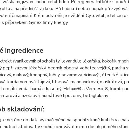
 vráskami, jizvami nebo celulitidou. Při regenerační kůře s použ
koltu a na přední části krku. Při hubnutí nebo naopak při zvyšová
volení či napínání. Krém odstraňuje svědění. Cytovital je lehce 
 s přípravkem Gynex firmy Energy.
é ingredience
xtrakt (vanilkovník plocholistý, levandule lékařská, kokořík mnoho
 pepř, zázvor lékařský, bedrník obecný, voňatec vejčitý, parcha svě
cový, makový, konopný, lněný, sezamový, ricinový), éterické silice
vá, kardamomová, tújová, litseová, mandarinková, muškátová, pač
í termální voda, humát draselný, Helixin® a Vermesin®, kombinac
jantarová a azelaová, humátové lipozomy, betaglukany.
b skladování:
te nejlépe do data vyznačeného na spodní straně krabičky a na v
e nutno skladovat v suchu, uchovávat mimo dosah přímého sluneč