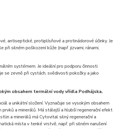
ové, antiseptické, protiplísňové a protinádorové účinky. Je
 při silném poškození kůže (např. jizvami, ránami,
onálním systémem. Je ideální pro podporu činnosti
uje se zevně při cystách, svědivosti pokožky a jako
ysokým obsahem termální vody vřídla Podhájska.
nciál a unikátní složení. Vyznačuje se vysokým obsahem
ích prvků a minerálů. Má stálejší a hlubší regenerační efekt
stlin a minerálů má Cytovital silný regenerační a
atická místa v tenké vrstvě, např. při silném narušení