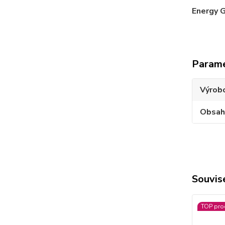
Energy G
Param
Výrob
Obsah
Souvise
TOP pro