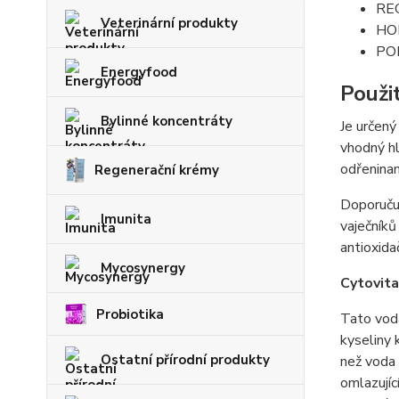
RE
Veterinární produkty
HO
PO
Energyfood
Použi
Bylinné koncentráty
Je určený
vhodný hl
odřeninam
Regenerační krémy
Doporučuj
Imunita
vaječníků
antioxida
Mycosynergy
Cytovita
Probiotika
Tato voda
kyseliny k
Ostatní přírodní produkty
než voda 
omlazujíc