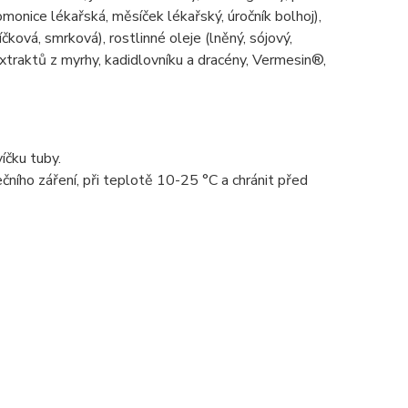
komonice lékařská, měsíček lékařský, úročník bolhoj),
čková, smrková), rostlinné oleje (lněný, sójový,
extraktů z myrhy, kadidlovníku a dracény, Vermesin®,
íčku tuby.
ního záření, při teplotě 10-25 °C a chránit před