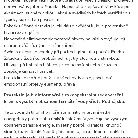
Protektin můžete velmi dobře uplatnit při všech vnějších projevech
nerovnováhy jater a žlučníku. Napomáhá zlepšovat stav kůže při
ekzémech, suchém obličeji, akné a svědivých kožních vyrážkách s
typicky šupinatým povrchem.
Pokožku účinně detoxikuje, zklidňuje svědění kůže a preventivně
brání rozvoji plísní.
Napomáhá eliminovat pigmentové skvrny na kůži a zvyšuje její
ochranu vůči různým druhům záření.
Svým složením je vhodný při pocitech plnosti a podrážděného
žaludku a žlučníku, problémech s játry, slezinou a slinivkou.
Ulevuje při bolestech šlach, jejich namožení nebo úrazech.
Zlepšuje činnost hlasivek.
Protektin je možné použít na všechny fyzické, psychické i
emocionální projevy elementu dřeva.
Protektin je bioinformační širokospektrální regenerační
krém s vysokým obsahem termální vody vřídla Podhájska.
Tato voda třetihorního moře stará miliony let má velký
energetický potenciál a unikátní složení. Vyznačuje se vysokým
obsahem zemské energie, kyseliny borité, křemičité, chloridů,
síranů, fluoridů, uhličitanů, jódu, brómu, zinku, titanu a dalších