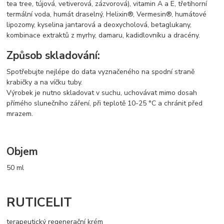
tea tree, tújová, vetiverová, zázvorová), vitamin A a E, třetihorní
termální voda, humát draselný, Helixin®, Vermesin®, humátové
lipozomy, kyselina jantarová a deoxycholová, betaglukany,
kombinace extraktů z myrhy, damaru, kadidlovníku a dracény.
Způsob skladování:
Spotřebujte nejlépe do data vyznačeného na spodní straně
krabičky a na víčku tuby.
Výrobek je nutno skladovat v suchu, uchovávat mimo dosah
přímého slunečního záření, při teplotě 10-25 °C a chránit před
mrazem.
Objem
50 ml
RUTICELIT
terapeutický regenerační krém