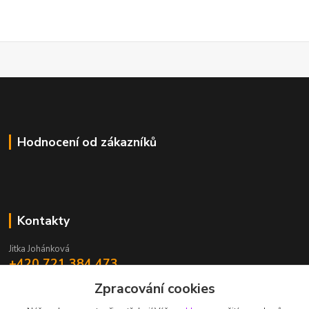
Hodnocení od zákazníků
Kontakty
Jitka Johánková
+420 721 384 473
Zpracování cookies
johankova@energyprodukty.cz