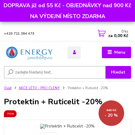
DOPRAVA již od 55 Kč - OBJEDNÁVKY nad 900 Kč
NA VÝDEJNÍ MÍSTO ZDARMA
0
ks
+420 721 384 473
za
0,00 Kč
Menu
Hledat
Úvod
AKCE LÉTO - PRO ČLENY
Protektin + Ruticelit -20%
Protektin + Ruticelit -20%
648 Kč
Akce
- 20 %