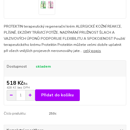
PROTEKTIN terapeutický regenerační krém ALERGICKÉ KOŽNÍ REAKCE,
PLÍSNĚ, EKZÉMY TRÁVICÍ POTÍŽE, NADÝMÁNÍ PRUŽNOST ŠLACH A
VAZIVOVÝCH ÚPONŮ PODPORUJE FLEXIBILITU A SPOKOJENOST Použití
terapeutického krému Protektin Protektin můžete velmi dobře uplatnit
při všech vnějších projevech nerovnováhy jate...
celý popis
Dostupnost
skladem
518 Kč
/
ks
428 Kč
bez DPH
Přidat do košíku
Číslo produktu:
250c