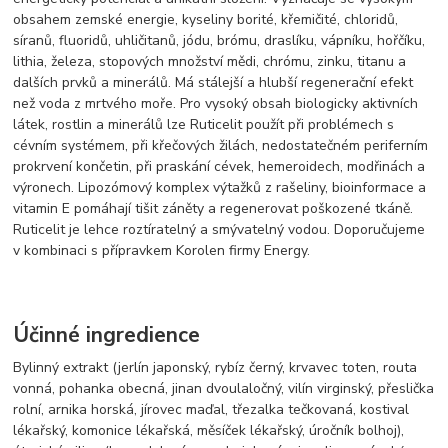
obsahem zemské energie, kyseliny borité, křemičité, chloridů,
síranů, fluoridů, uhličitanů, jódu, brómu, draslíku, vápníku, hořčíku,
lithia, železa, stopových množství mědi, chrómu, zinku, titanu a
dalších prvků a minerálů. Má stálejší a hlubší regenerační efekt
než voda z mrtvého moře. Pro vysoký obsah biologicky aktivních
látek, rostlin a minerálů lze Ruticelit použít při problémech s
cévním systémem, při křečových žilách, nedostatečném periferním
prokrvení končetin, při praskání cévek, hemeroidech, modřinách a
výronech. Lipozómový komplex výtažků z rašeliny, bioinformace a
vitamin E pomáhají tišit záněty a regenerovat poškozené tkáně.
Ruticelit je lehce roztíratelný a smývatelný vodou. Doporučujeme
v kombinaci s přípravkem Korolen firmy Energy.
Účinné ingredience
Bylinný extrakt (jerlín japonský, rybíz černý, krvavec toten, routa
vonná, pohanka obecná, jinan dvoulaločný, vilín virginský, přeslička
rolní, arnika horská, jírovec maďal, třezalka tečkovaná, kostival
lékařský, komonice lékařská, měsíček lékařský, úročník bolhoj),