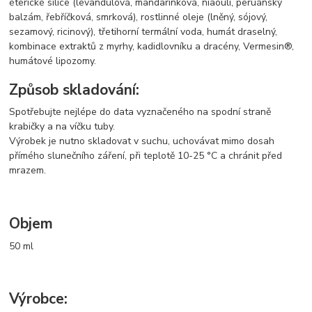
éterické silice (levandulová, mandarinková, niaouli, peruánský
balzám, řebříčková, smrková), rostlinné oleje (lněný, sójový,
sezamový, ricinový), třetihorní termální voda, humát draselný,
kombinace extraktů z myrhy, kadidlovníku a dracény, Vermesin®,
humátové lipozomy.
Způsob skladování:
Spotřebujte nejlépe do data vyznačeného na spodní straně
krabičky a na víčku tuby.
Výrobek je nutno skladovat v suchu, uchovávat mimo dosah
přímého slunečního záření, při teplotě 10-25 °C a chránit před
mrazem.
Objem
50 ml
Výrobce: