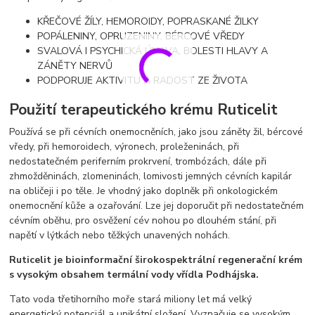
KŘEČOVÉ ŽÍLY, HEMOROIDY, POPRASKANÉ ŽILKY
POPÁLENINY, OPRUZENINY, BÉRCOVÉ VŘEDY
SVALOVÁ I PSYCHICKÁ ÚNAVA, BOLESTI HLAVY A
ZÁNĚTY NERVŮ
PODPORUJE AKTIVITU A RADOST ZE ŽIVOTA
Použití terapeutického krému Ruticelit
Používá se při cévních onemocněních, jako jsou záněty žil, bércové
vředy, při hemoroidech, výronech, proleženinách, při
nedostatečném periferním prokrvení, trombózách, dále při
zhmožděninách, zlomeninách, lomivosti jemných cévních kapilár
na obličeji i po těle. Je vhodný jako doplněk při onkologickém
onemocnění kůže a ozařování. Lze jej doporučit při nedostatečném
cévním oběhu, pro osvěžení cév nohou po dlouhém stání, při
napětí v lýtkách nebo těžkých unavených nohách.
Ruticelit je bioinformační širokospektrální regenerační krém
s vysokým obsahem termální vody vřídla Podhájska.
Tato voda třetihorního moře stará miliony let má velký
energetický potenciál a unikátní složení. Vyznačuje se vysokým