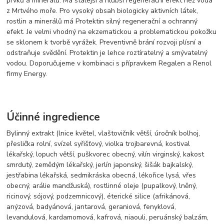
prvků a minerálů. Má stálejší a hlubší regenerační efekt než voda
z Mrtvého moře. Pro vysoký obsah biologicky aktivních látek,
rostlin a minerálů má Protektin silný regenerační a ochranný
efekt. Je velmi vhodný na ekzematickou a problematickou pokožku
se sklonem k tvorbě vyrážek. Preventivně brání rozvoji plísní a
odstraňuje svědění. Protektin je lehce roztíratelný a smývatelný
vodou. Doporučujeme v kombinaci s přípravkem Regalen a Renol
firmy Energy.
Účinné ingredience
Bylinný extrakt (lnice květel, vlaštovičník větší, úročník bolhoj,
přeslička rolní, svízel syřišťový, violka trojbarevná, kostival
lékařský, lopuch větší, puškvorec obecný, vilín virginský, kakost
smrdutý, zemědým lékařský, jerlín japonský, šišák bajkalský,
jestřabina lékařská, sedmikráska obecná, lékořice lysá, vřes
obecný, arálie mandžuská), rostlinné oleje (pupalkový, lněný,
ricinový, sójový, podzemnicový), éterické silice (afrikánová,
anýzová, badyánová, jantarová, geraniová, fenyklová,
levandulová, kardamomová, kafrová, niaouli, peruánský balzám,