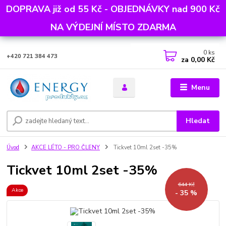
DOPRAVA již od 55 Kč - OBJEDNÁVKY nad 900 Kč
NA VÝDEJNÍ MÍSTO ZDARMA
0
ks
+420 721 384 473
za
0,00 Kč
Menu
Hledat
Úvod
AKCE LÉTO - PRO ČLENY
Tickvet 10ml 2set -35%
Tickvet 10ml 2set -35%
644 Kč
Akce
- 35 %