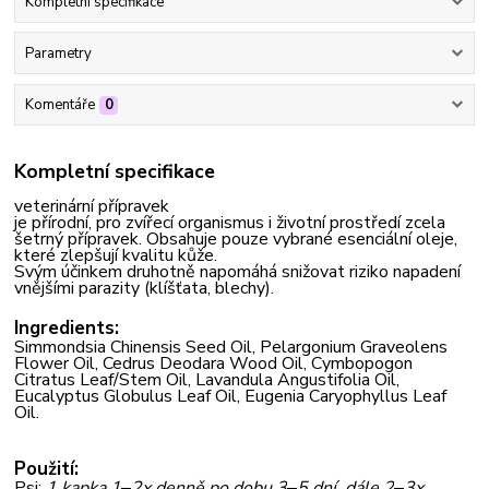
Kompletní specifikace
Parametry
Komentáře
0
Kompletní specifikace
veterinární přípravek
je přírodní, pro zvířecí organismus i životní prostředí zcela
šetrný přípravek. Obsahuje pouze vybrané esenciální oleje,
které zlepšují kvalitu kůže.
Svým účinkem druhotně napomáhá snižovat riziko napadení
vnějšími parazity (klíšťata, blechy).
Ingredients:
Simmondsia Chinensis Seed Oil, Pelargonium Graveolens
Flower Oil, Cedrus Deodara Wood Oil, Cymbopogon
Citratus Leaf/Stem Oil, Lavandula Angustifolia Oil,
Eucalyptus Globulus Leaf Oil, Eugenia Caryophyllus Leaf
Oil.
Použití:
Psi:
1 kapka 1
‒
2x denně po dobu 3
‒
5 dní, dále 2
‒
3x