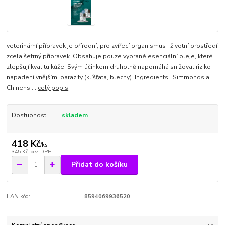
veterinární přípravek je přírodní, pro zvířecí organismus i životní prostředí
zcela šetrný přípravek. Obsahuje pouze vybrané esenciální oleje, které
zlepšují kvalitu kůže. Svým účinkem druhotně napomáhá snižovat riziko
napadení vnějšími parazity (klíšťata, blechy). Ingredients: Simmondsia
Chinensi...
celý popis
Dostupnost
skladem
418 Kč
/
ks
345 Kč
bez DPH
Přidat do košíku
EAN kód:
8594069936520