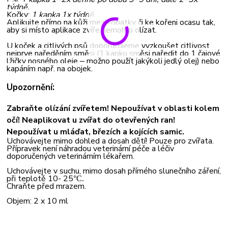
týdně.
Kočky:
1 kapka 1x týdně.
Aplikujte přímo na kůži mezi lopatky či ke kořeni ocasu tak,
aby si místo aplikace zvíře nemohlo olízat.
U koček a citlivých psů doporučujeme vyzkoušet citlivost
nejprve naředěním směsi (1 kapku směsi naředit do 1 čajové
lžičky nosného oleje
‒
možno použít jakýkoli jedlý olej) nebo
kapáním např. na obojek.
Upozornění:
Zabraňte olízání zvířetem!
Nepoužívat v oblasti kolem
očí!
Neaplikovat u zvířat do otevřených ran!
Nepoužívat u mláďat, březích a kojících samic.
Uchovávejte mimo dohled a dosah dětí! Pouze pro zvířata.
Přípravek není náhradou veterinární péče a léčiv
doporučených veterinárním lékařem.
Uchovávejte v suchu, mimo dosah přímého slunečního záření,
při teplotě 10- 25
°C.
Chraňte před mrazem.
Objem: 2 x 10 ml