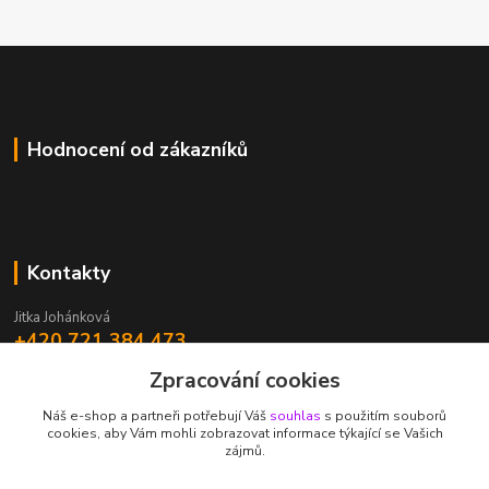
Hodnocení od zákazníků
Kontakty
Jitka Johánková
+420 721 384 473
Zpracování cookies
johankova@energyprodukty.cz
Náš e-shop a partneři potřebují Váš
souhlas
s použitím souborů
cookies, aby Vám mohli zobrazovat informace týkající se Vašich
zájmů.